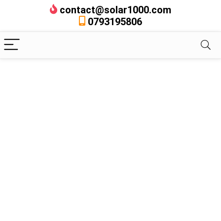
contact@solar1000.com
0793195806