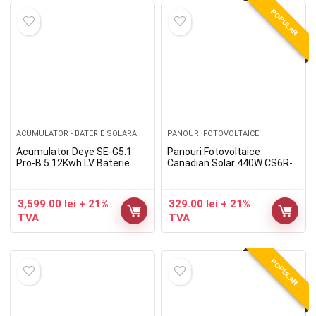
POPULAR
ACUMULATOR - BATERIE SOLARA
PANOURI FOTOVOLTAICE
Acumulator Deye SE-G5.1
Panouri Fotovoltaice
Pro-B 5.12Kwh LV Baterie
Canadian Solar 440W CS6R-
48V LIFEPO4
440T N.type Garantie 25 Ani
3,599.00
lei
+ 21%
329.00
lei
+ 21%
TVA
TVA
POPULAR