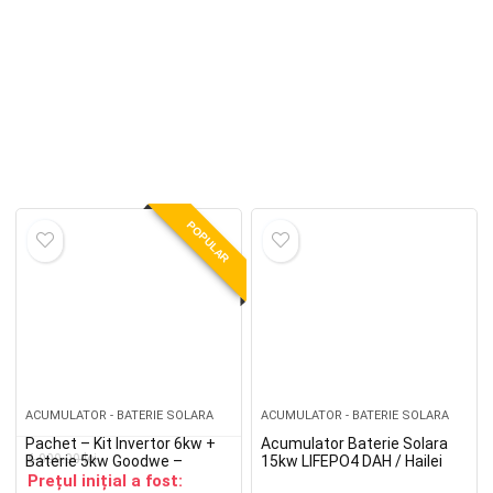
POPULAR
ACUMULATOR - BATERIE SOLARA
ACUMULATOR - BATERIE SOLARA
Pachet – Kit Invertor 6kw +
Acumulator Baterie Solara
6,000.00
lei
Baterie 5kw Goodwe –
15kw LIFEPO4 DAH / Hailei
GW6000-ES-20 + GoodWe
14.33KWh
Prețul inițial a fost: