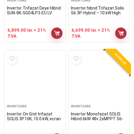
INVERTOARE
INVERTOARE
Invertor Trifazat Deye Hibrid
Invertor hibrid Trifazat Solis
SUN-8K-SG04LP3-EU LV
S6 3P-Hybrid – 10 kW High
Voltage
6,899.00
lei
+ 21%
6,699.00
lei
+ 21%
TVA
TVA
POPULAR
INVERTOARE
INVERTOARE
Invertor On Grid trifazat
Invertor Monofazat SOLIS
SOLIS.3P.10K, 10.0 kW, ecran
Hibrid 6kW 48v 2xMPPT S6-
LCD
EH1P6K-L-PLUS (6kW)
compatibil cu acumulatori
Low Voltage