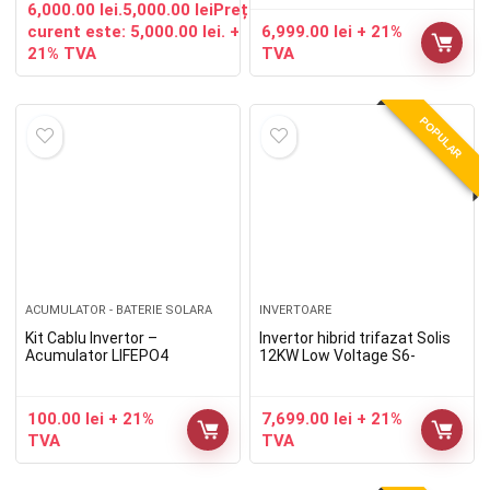
Lynx Home U 5.4 kWh
6,000.00 lei.
5,000.00
lei
Prețul
curent este: 5,000.00 lei.
+
6,999.00
lei
+ 21%
21% TVA
TVA
POPULAR
ACUMULATOR - BATERIE SOLARA
INVERTOARE
Kit Cablu Invertor –
Invertor hibrid trifazat Solis
Acumulator LIFEPO4
12KW Low Voltage S6-
EH3P12K02-NV-YD-L, Baterii
LV Compatibilitate
100.00
lei
+ 21%
7,699.00
lei
+ 21%
TVA
TVA