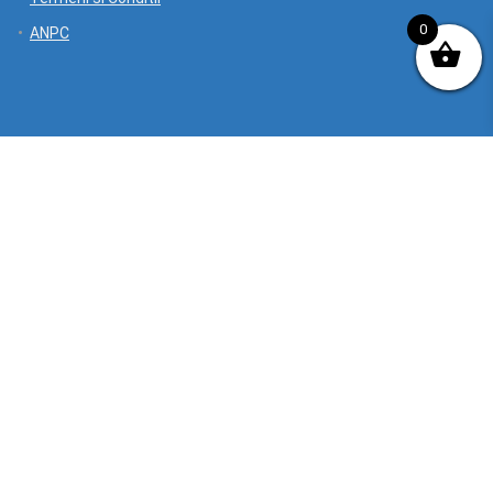
0
ANPC
Contact
Comenzi telefonice/suport:
Luni-vineri 09-18.00