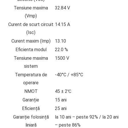
Tensiune maxima
32.84 V
(Vmp)
Curent de scurt circuit
14.15 A
(Isc)
Curent maxim (Imp)
13.10
Eficienta modul
22.0 %
Tensiune maxima
1500 V
sistem
Temperatura de
-40°C / +85°C
operare
NMOT
45 ± 2℃
Garanție
15 ani
Eficiență
25 ani
Garanție folosință
la 10 ani – peste 92% / la 20 ani
liniară
– peste 86%