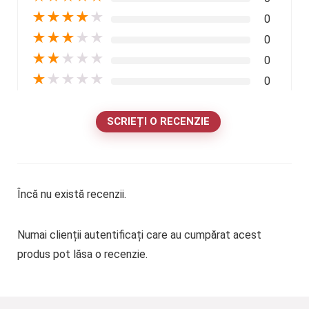
★
★
★
★
★
0
★
★
★
★
★
0
★
★
★
★
★
0
★
★
★
★
★
0
SCRIEȚI O RECENZIE
Încă nu există recenzii.
Numai clienții autentificați care au cumpărat acest
produs pot lăsa o recenzie.