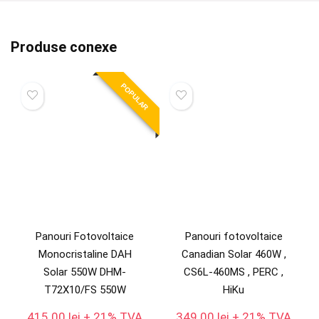
Produse conexe
POPULAR
Panouri Fotovoltaice
Panouri fotovoltaice
Monocristaline DAH
Canadian Solar 460W ,
Solar 550W DHM-
CS6L-460MS , PERC ,
T72X10/FS 550W
HiKu
415.00
lei
+ 21% TVA
349.00
lei
+ 21% TVA