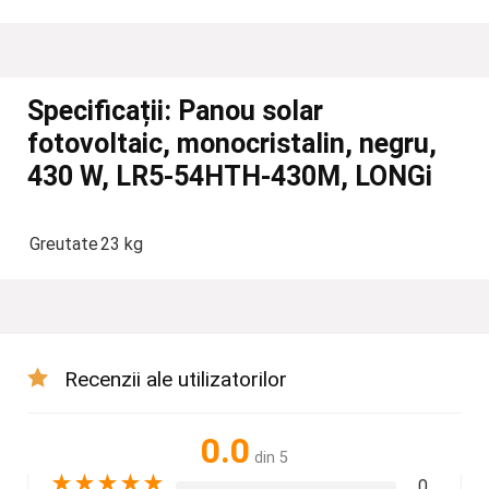
Specificații:
Panou solar
fotovoltaic, monocristalin, negru,
430 W, LR5-54HTH-430M, LONGi
Greutate
23 kg
Recenzii ale utilizatorilor
0.0
din 5
★
★
★
★
★
0