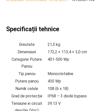
Specificații tehnice
Greutate
21,5 kg
Dimensiuni
172,2 × 113,4 × 3,0 cm
Categorie Putere
401-500 Wp
Panou
Tip panou
Monocristaline
Putere panou
430 Wp
Număr celule
108 (6 x 18)
Grad de protecție
IP68 – 3 diode bypass
Tensiune in circuit
39.13 V
deschis (Voc)