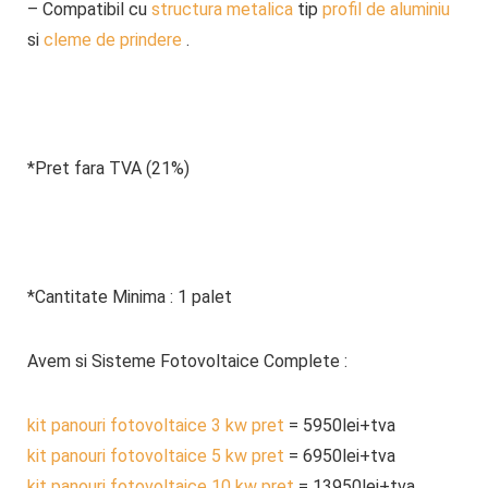
– Compatibil cu
structura metalica
tip
profil de aluminiu
si
cleme de prindere
.
*Pret fara TVA (21%)
*Cantitate Minima : 1 palet
Avem si Sisteme Fotovoltaice Complete :
kit panouri fotovoltaice 3 kw pret
= 5950lei+tva
kit panouri fotovoltaice 5 kw pret
= 6950lei+tva
kit panouri fotovoltaice 10 kw pret
= 13950lei+tva