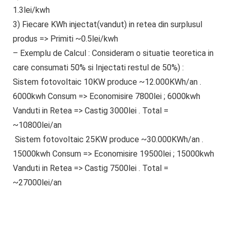
1.3lei/kwh
3) Fiecare KWh injectat(vandut) in retea din surplusul
produs => Primiti ~0.5lei/kwh
– Exemplu de Calcul : Consideram o situatie teoretica in
care consumati 50% si Injectati restul de 50%) :
Sistem fotovoltaic
10KW
produce
~12.000KWh/an
.
6
000kwh Consum
=>
Economisire 7800lei
; 6
000kwh
Vanduti
in Retea =>
Castig 3000lei
.
Total =
~10800lei/an
Sistem fotovoltaic
25KW
produce
~30.000KWh/an
.
15000kwh Consum => Economisire 19500lei ; 15000kwh
Vanduti in Retea => Castig 7500lei . Total =
~27000lei/an