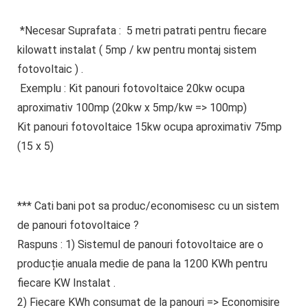
*Necesar
Suprafata
:
5 metri patrati
pentru
fiecare
kilowatt
instalat ( 5mp / kw pentru montaj sistem
fotovoltaic ) .
Exemplu
: Kit panouri fotovoltaice
20
kw ocupa
aproximativ 100mp
(20kw x 5mp/kw => 100mp)
Kit panouri fotovoltaice
15kw ocupa aproximativ 75mp
(15 x 5)
*** Cati bani pot sa produc/economisesc cu un sistem
de panouri fotovoltaice ?
Raspuns : 1) Sistemul de panouri fotovoltaice
are o
producție anuala
medie
de pana la
1200 KWh pentru
fiecare KW Instalat
.
2) Fiecare KWh consumat de la panouri => Economisire