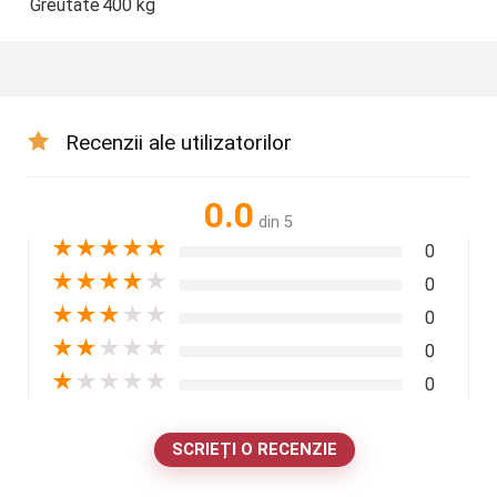
Greutate
400 kg
Recenzii ale utilizatorilor
0.0
din 5
★
★
★
★
★
0
★
★
★
★
★
0
★
★
★
★
★
0
★
★
★
★
★
0
★
★
★
★
★
0
SCRIEȚI O RECENZIE