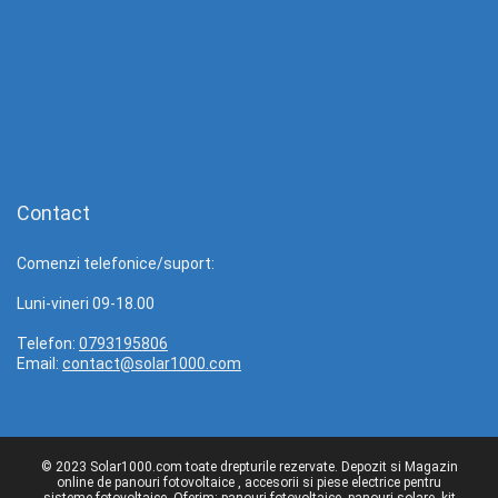
Contact
Comenzi telefonice/suport:
Luni-vineri 09-18.00
Telefon:
0793195806
Email:
contact@solar1000.com
© 2023 Solar1000.com toate drepturile rezervate. Depozit si Magazin
online de panouri fotovoltaice , accesorii si piese electrice pentru
sisteme fotovoltaice. Oferim: panouri fotovoltaice, panouri solare, kit