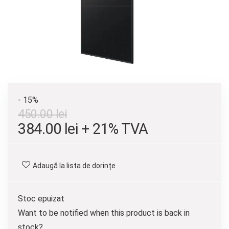
- 15%
450.00
lei
Prețul
Prețul
384.00
lei
+ 21% TVA
inițial
curent
a
este:
Adaugă la lista de dorințe
fost:
384.00 lei.
450.00 lei.
Stoc epuizat
Want to be notified when this product is back in
stock?