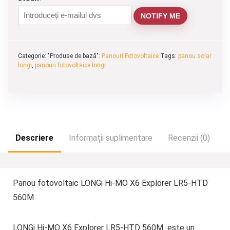
NOTIFY ME
Categorie: "Produse de bază":
Panouri Fotovoltaice
Tags:
panou solar
longi
,
panouri fotovoltaice longi
Descriere
Informații suplimentare
Recenzii (0)
Panou fotovoltaic LONGi Hi-MO X6 Explorer LR5-HTD
560M
LONGi Hi-MO X6 Explorer LR5-HTD 560M
este un