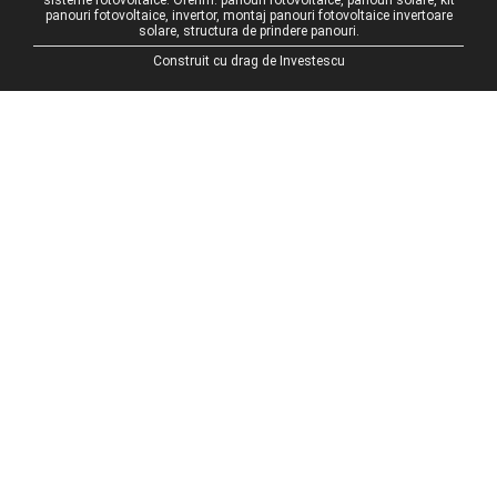
panouri fotovoltaice, invertor, montaj panouri fotovoltaice invertoare
solare, structura de prindere panouri.
Construit cu drag de
Investescu