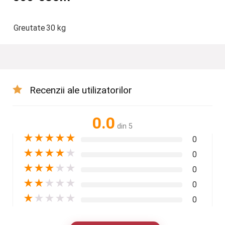
Greutate
30 kg
Recenzii ale utilizatorilor
0.0
din 5
★
★
★
★
★
0
★
★
★
★
★
0
★
★
★
★
★
0
★
★
★
★
★
0
★
★
★
★
★
0