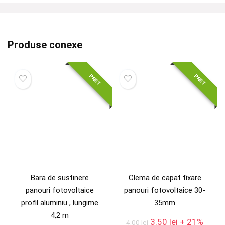
Produse conexe
PRET
PRET
Bara de sustinere
Clema de capat fixare
panouri fotovoltaice
panouri fotovoltaice 30-
profil aluminiu , lungime
35mm
4,2 m
Prețul
Prețul
3.50
lei
+ 21%
4.00
lei