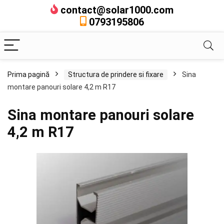
contact@solar1000.com
0793195806
Prima pagină
Structura de prindere si fixare
Sina
montare panouri solare 4,2 m R17
Sina montare panouri solare
4,2 m R17