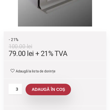
- 21%
100.00
lei
Prețul
Prețul
79.00
lei
+ 21% TVA
inițial
curent
a
este:
Adaugă la lista de dorințe
fost:
79.00 lei.
100.00 lei.
ADAUGĂ ÎN COȘ