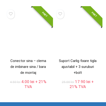
12.00 lei.
fost:
3.50 lei.
4.50 lei.
PRET
PRET
Conector sina – clema
Suport Carlig fixare tigla
de imbinare sina / bara
ajustabil + 3 suruburi
de montaj
+bolt
Prețul
Prețul
Prețul
Prețul
4.00
lei
+ 21%
17.90
lei
+
4.50
lei
25.00
lei
inițial
curent
inițial
curent
TVA
21% TVA
a
este:
a
este:
fost:
4.00 lei.
fost:
17.90 lei
4.50 lei.
25.00 lei.