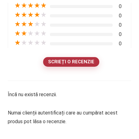
★
★
★
★
★
0
★
★
★
★
★
0
★
★
★
★
★
0
★
★
★
★
★
0
★
★
★
★
★
0
SCRIEȚI O RECENZIE
Încă nu există recenzii.
Numai clienții autentificați care au cumpărat acest
produs pot lăsa o recenzie.