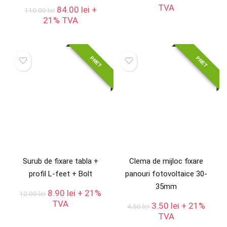
inițial
curent
TVA
Prețul
Prețul
84.00
lei
+
110.00
lei
a
este:
inițial
curent
21% TVA
fost:
3.50 lei.
a
este:
4.00 lei.
fost:
84.00 lei.
110.00 lei.
PRET
PRET
Surub de fixare tabla +
Clema de mijloc fixare
profil L-feet + Bolt
panouri fotovoltaice 30-
35mm
Prețul
Prețul
8.90
lei
+ 21%
12.00
lei
inițial
curent
TVA
Prețul
Prețul
3.50
lei
+ 21%
4.50
lei
a
este:
inițial
curent
TVA
fost:
8.90 lei.
a
este: