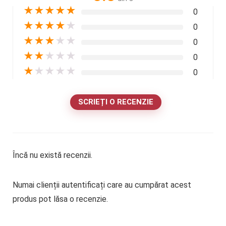
★
★
★
★
★
0
★
★
★
★
★
0
★
★
★
★
★
0
★
★
★
★
★
0
★
★
★
★
★
0
SCRIEȚI O RECENZIE
Încă nu există recenzii.
Numai clienții autentificați care au cumpărat acest
produs pot lăsa o recenzie.