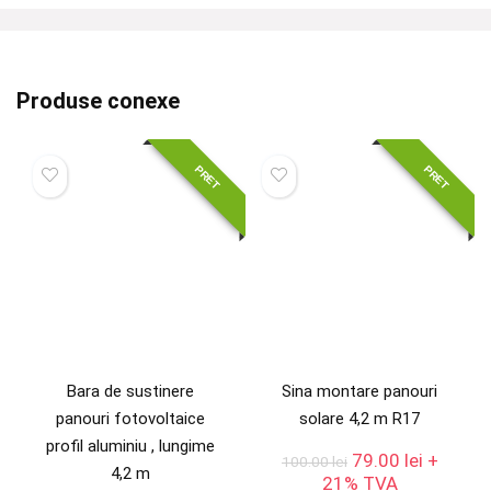
Produse conexe
PRET
PRET
Bara de sustinere
Sina montare panouri
panouri fotovoltaice
solare 4,2 m R17
profil aluminiu , lungime
Prețul
Prețul
79.00
lei
+
100.00
lei
4,2 m
inițial
curent
21% TVA