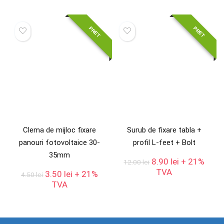
fost:
4.00 lei.
fost:
3.50 lei.
4.50 lei.
4.00 lei.
PRET
PRET
Clema de mijloc fixare
Surub de fixare tabla +
panouri fotovoltaice 30-
profil L-feet + Bolt
35mm
Prețul
Prețul
8.90
lei
+ 21%
12.00
lei
inițial
curent
TVA
Prețul
Prețul
3.50
lei
+ 21%
4.50
lei
a
este:
inițial
curent
TVA
fost:
8.90 lei.
a
este:
12.00 lei.
fost:
3.50 lei.
4.50 lei.