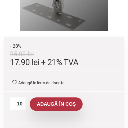
- 28%
25.00
lei
Prețul
Prețul
17.90
lei
+ 21% TVA
inițial
curent
a
este:
Adaugă la lista de dorințe
fost:
17.90 lei.
25.00 lei.
ADAUGĂ ÎN COȘ