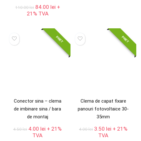
a
este:
Prețul
Prețul
84.00
lei
+
110.00
lei
fost:
79.00 lei
inițial
curent
21% TVA
100.00 lei.
a
este:
fost:
84.00 lei.
110.00 lei.
PRET
PRET
Conector sina – clema
Clema de capat fixare
de imbinare sina / bara
panouri fotovoltaice 30-
de montaj
35mm
Prețul
Prețul
Prețul
Prețul
4.00
lei
+ 21%
3.50
lei
+ 21%
4.50
lei
4.00
lei
inițial
curent
inițial
curent
TVA
TVA
a
este:
a
este: