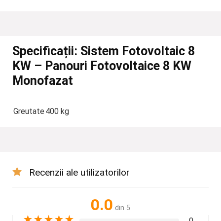
Specificații:
Sistem Fotovoltaic 8
KW – Panouri Fotovoltaice 8 KW
Monofazat
Greutate
400 kg
Recenzii ale utilizatorilor
0.0
din 5
★
★
★
★
★
0