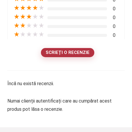
★
★
★
★
★
0
★
★
★
★
★
0
★
★
★
★
★
0
★
★
★
★
★
0
SCRIEȚI O RECENZIE
Încă nu există recenzii.
Numai clienții autentificați care au cumpărat acest
produs pot lăsa o recenzie.