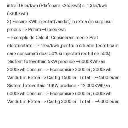
intre 0.8lei/kwh (Plafonare <255kwh) si 1.3lei/kwh
(>300kwh)
3) Fiecare KWh injectat(vandut) in retea din surplusul
produs => Primiti ~0.5lei/kwh
– Exemplu de Calcul : Consideram medie Pret
electricitate = ~1leu/kwh ,pentru o situatie teoretica in
care consumati doar 50% si Injectati restul de 50%) :
Sistem fotovoltaic
5KW
produce ~
6000KWh/an
.
3000kwh Consum
=>
Economisire 3000lei
;
3000kwh
Vanduti
in Retea =>
Castig 1500lei
.
Total = ~4500lei/an
Sistem fotovoltaic
10KW
produce
~12.000KWh/an
.
6
000kwh Consum
=>
Economisire 6000lei
; 6
000kwh
Vanduti
in Retea =>
Castig 3000lei
.
Total = ~9000lei/an