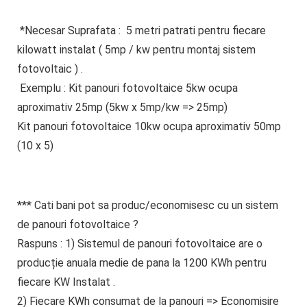
*Necesar
Suprafata
:
5 metri patrati
pentru
fiecare
kilowatt
instalat ( 5mp / kw pentru montaj sistem
fotovoltaic ) .
Exemplu
: Kit panouri fotovoltaice
5kw ocupa
aproximativ 25mp
(5kw x 5mp/kw => 25mp)
Kit panouri fotovoltaice
10kw ocupa aproximativ 50mp
(10 x 5)
*** Cati bani pot sa produc/economisesc cu un sistem
de panouri fotovoltaice ?
Raspuns : 1) Sistemul de panouri fotovoltaice
are o
producție anuala
medie
de pana la
1200 KWh pentru
fiecare KW Instalat
.
2) Fiecare KWh consumat de la panouri => Economisire