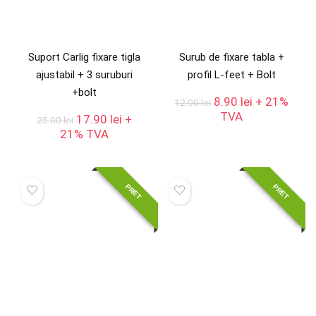
Suport Carlig fixare tigla
Surub de fixare tabla +
ajustabil + 3 suruburi
profil L-feet + Bolt
+bolt
Prețul
Prețul
8.90
lei
+ 21%
12.00
lei
inițial
curent
TVA
Prețul
Prețul
17.90
lei
+
25.00
lei
a
este:
inițial
curent
21% TVA
fost:
8.90 lei.
a
este:
12.00 lei.
fost:
17.90 lei.
25.00 lei.
PRET
PRET