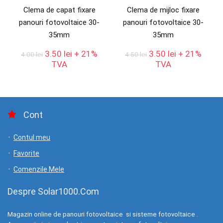
Clema de capat fixare
Clema de mijloc fixare
panouri fotovoltaice 30-
panouri fotovoltaice 30-
35mm
35mm
Prețul
Prețul
Prețul
Prețul
3.50
lei
+ 21%
3.50
lei
+ 21%
4.00
lei
4.50
lei
inițial
curent
inițial
curent
TVA
TVA
a
este:
a
este:
fost:
3.50 lei.
fost:
3.50 lei.
4.00 lei.
4.50 lei.
Cont
Contul meu
Favorite
Comenzile Mele
Despre Solar1000.Com
Magazin online de panouri fotovoltaice si sisteme fotovoltaice .