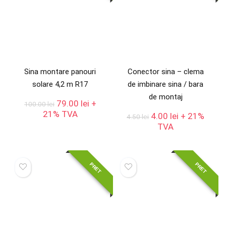
Sina montare panouri
Conector sina – clema
solare 4,2 m R17
de imbinare sina / bara
de montaj
Prețul
Prețul
79.00
lei
+
100.00
lei
inițial
curent
21% TVA
Prețul
Prețul
4.00
lei
+ 21%
4.50
lei
a
este:
inițial
curent
TVA
fost:
79.00 lei.
a
este:
100.00 lei.
fost:
4.00 lei.
4.50 lei.
PRET
PRET