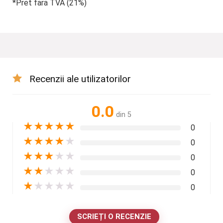
*Pret fara TVA (21%)
Recenzii ale utilizatorilor
0.0
din 5
★
★
★
★
★
0
★
★
★
★
★
0
★
★
★
★
★
0
★
★
★
★
★
0
★
★
★
★
★
0
SCRIEȚI O RECENZIE