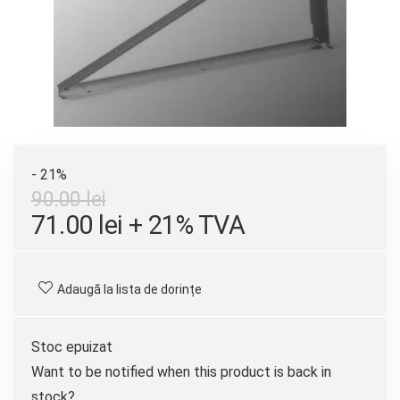
- 21%
90.00
lei
Prețul
Prețul
71.00
lei
+ 21% TVA
inițial
curent
a
este:
Adaugă la lista de dorințe
fost:
71.00 lei.
90.00 lei.
Stoc epuizat
Want to be notified when this product is back in
stock?